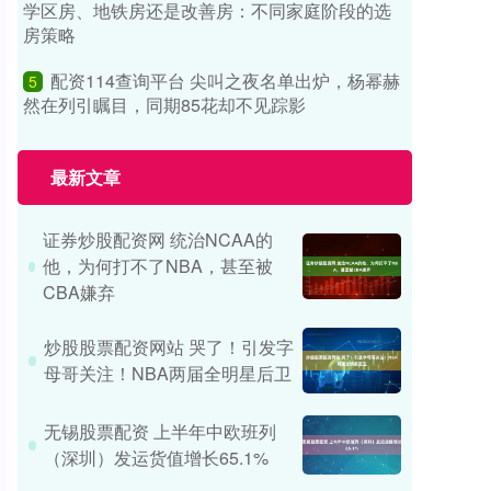
学区房、地铁房还是改善房：不同家庭阶段的选
房策略
配资114查询平台 尖叫之夜名单出炉，杨幂赫
5
然在列引瞩目，同期85花却不见踪影
最新文章
证券炒股配资网 统治NCAA的
他，为何打不了NBA，甚至被
CBA嫌弃
炒股股票配资网站 哭了！引发字
母哥关注！NBA两届全明星后卫
无锡股票配资 上半年中欧班列
（深圳）发运货值增长65.1%