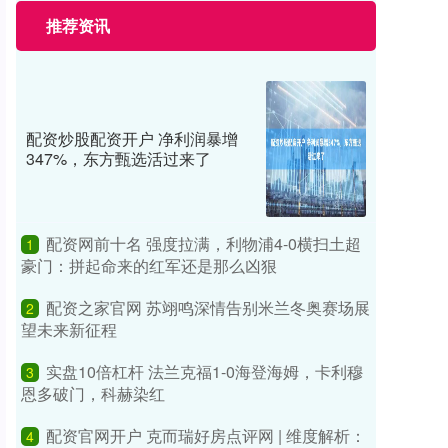
推荐资讯
配资炒股配资开户 净利润暴增
347%，东方甄选活过来了
配资网前十名 强度拉满，利物浦4-0横扫土超
1
豪门：拼起命来的红军还是那么凶狠
配资之家官网 苏翊鸣深情告别米兰冬奥赛场展
2
望未来新征程
实盘10倍杠杆 法兰克福1-0海登海姆，卡利穆
3
恩多破门，科赫染红
配资官网开户 克而瑞好房点评网 | 维度解析：
4