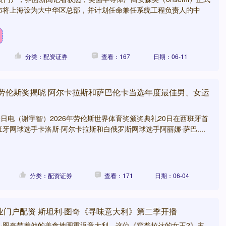
布将上海设为大中华区总部，并计划任命兼任系统工程负责人的中
分类：配资证券
查看：167
日期：06-11
 劳伦斯奖揭晓 阿尔卡拉斯和萨巴伦卡当选年度最佳男、女运
0日电（谢宇智）2026年劳伦斯世界体育奖颁奖典礼20日在西班牙首
牙网球选手卡洛斯·阿尔卡拉斯和白俄罗斯网球选手阿丽娜·萨巴....
分类：配资证券
查看：171
日期：06-04
业门户配资 斯坦利·图奇《寻味意大利》第二季开播
利·图奇带着他的美食地图重返意大利。这位《穿普拉达的女王2》主