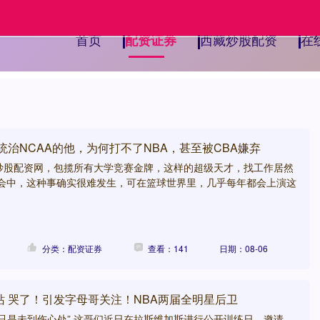
首页
西藏炒股配资
在
配资证券
统治NCAA的他，为何打不了NBA，甚至被CBA嫌弃
炒股配资网，包揽所有大学竞赛金牌，这样的超级天才，找工作居然
社会中，这种事确实很难发生，可在篮球世界里，几乎每年都会上演这
分类：配资证券
查看：141
日期：08-06
站 哭了！引发字母哥关注！NBA两届全明星后卫
只是未到伤心处” 这哥们近日在拉斯维加斯进行公开训练日，邀请