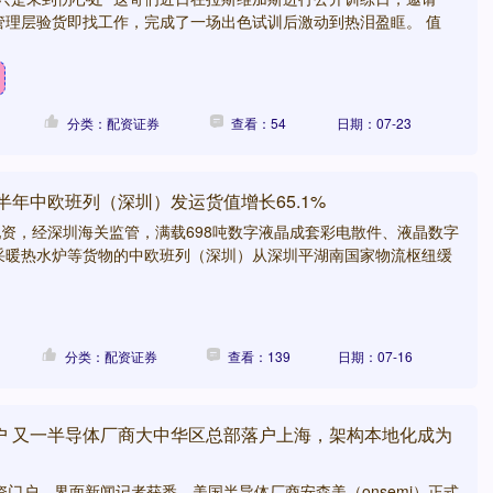
及管理层验货即找工作，完成了一场出色试训后激动到热泪盈眶。 值
分类：配资证券
查看：54
日期：07-23
半年中欧班列（深圳）发运货值增长65.1%
配资，经深圳海关监管，满载698吨数字液晶成套彩电散件、液晶数字
采暖热水炉等货物的中欧班列（深圳）从深圳平湖南国家物流枢纽缓
分类：配资证券
查看：139
日期：07-16
户 又一半导体厂商大中华区总部落户上海，架构本地化成为
资门户，界面新闻记者获悉，美国半导体厂商安森美（onsemi）正式