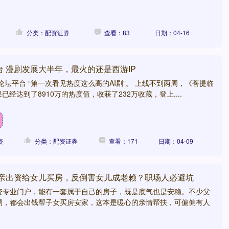
分类：配资证券
查看：83
日期：04-16
 漫剧发展大半年，最火的还是西游IP
论坛平台 “第一次看见热度这么高的AI剧”。 上线不到两周，《菩提临
已经达到了8910万的热度值，收获了232万收藏，登上....
资
分类：配资证券
查看：171
日期：04-09
父亲出资给女儿买房，反倒害女儿成老赖？职场人必避坑
资专业门户，能有一套属于自己的房子，既是底气也是安稳。不少父
易，都会出钱帮子女买房安家，这本是暖心的亲情帮扶，可偏偏有人