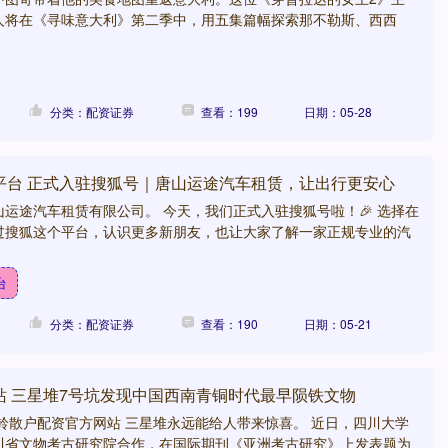
人将在《寻味意大利》第二季中，用五集篇幅探索那不勒斯、西西
分类：配资证券
查看：199
日期：05-28
平台 正式入驻搜狐号｜唐山运途汽车租赁，让出行更安心
运途汽车租赁有限公司。 今天，我们正式入驻搜狐号啦！🎉 选择在
过搜狐这个平台，认识更多新朋友，也让大家了解一家正规专业的汽
台
分类：配资证券
查看：190
日期：05-21
站 三星堆7号坑发现中国西南青铜时代最早陨铁文物
铃散户配资官方网站 三星堆永远能给人带来惊喜。 近日，四川大学
川省文物考古研究院合作，在国际期刊《亚洲考古研究》上发表题为