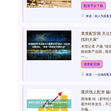
配资平台下载
来源：助人为富配
查查配官网 关注
找到大家”
本报记者 卢越 “
能创新产业园，眼
一....
查查配官网
来源：一点钱程配
重庆线上配资 骗
商海春 绘（新华
案件时有发生，不
诈骗....