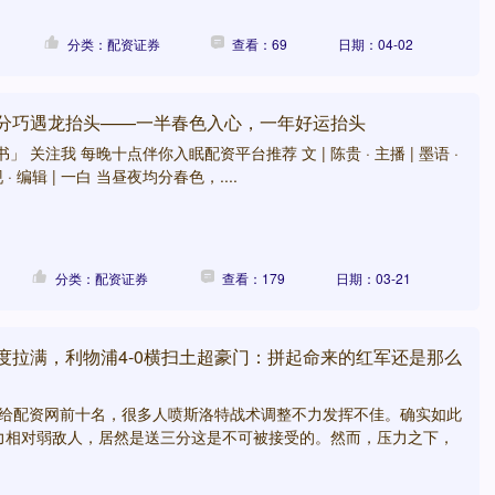
分类：配资证券
查看：69
日期：04-02
春分巧遇龙抬头——一半春色入心，一年好运抬头
 关注我 每晚十点伴你入眠配资平台推荐 文 | 陈贵 · 主播 | 墨语 ·
· 编辑 | 一白 当昼夜均分春色，....
分类：配资证券
查看：179
日期：03-21
度拉满，利物浦4-0横扫土超豪门：拼起命来的红军还是那么
1输给配资网前十名，很多人喷斯洛特战术调整不力发挥不佳。确实如此
力相对弱敌人，居然是送三分这是不可被接受的。然而，压力之下，