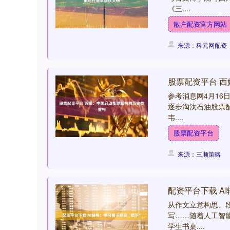
《三....
散户配资官方网站
来源：科元网配资
股票配资平台 
参考消息网4月16
逐步淘汰石油股票
韦....
股票配资平台
来源：三顺策略
配资平台下载 A
从作文立意构思、
写……随着人工智
学生书桌....