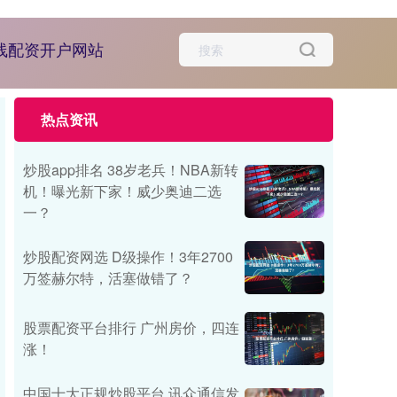
线配资开户网站
热点资讯
炒股app排名 38岁老兵！NBA新转
机！曝光新下家！威少奥迪二选
一？
炒股配资网选 D级操作！3年2700
万签赫尔特，活塞做错了？
股票配资平台排行 广州房价，四连
涨！
中国十大正规炒股平台 讯众通信发