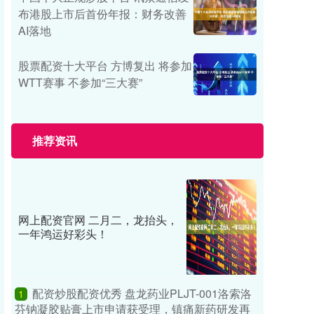
布港股上市后首份年报：财务改善
AI落地
股票配资十大平台 方博复出 将参加
WTT赛事 不参加“三大赛”
推荐资讯
网上配资官网 二月二，龙抬头，
一年鸿运好彩头！
配资炒股配资优秀 盘龙药业PLJT-001洛索洛
1
芬钠凝胶贴膏上市申请获受理，镇痛新药研发再