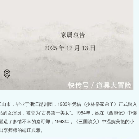
州江山市，毕业于浙江昆剧团，1983年凭借《少林俗家弟子》正式踏入
的女演员，被誉为“古典第一美女”。1984年，她在《西游记》中饰
塑造了多情不幸的秦可卿；1993年，《三国演义》中温婉美艳的小
绎出李师师的端庄典雅。