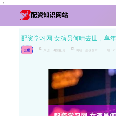
-->
配资学习网 女演员何晴去世，享年
去世
来源：明醒配资
网站：嘉创资本
日期：202