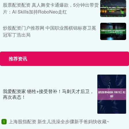
股票配资配资 真人舞变卡通爆款，5分钟出带货
片：AI Skills加持RoboNeo走红
炒股配资门户推荐网 中国职业围棋锦标赛卫冕
冠军丁浩出局
推荐资讯
我爱配资家 牺牲+接受替补！马刺天才后卫，
再次表态！
上海股指配资 新生儿洗澡全步骤新手爸妈快收藏~
1