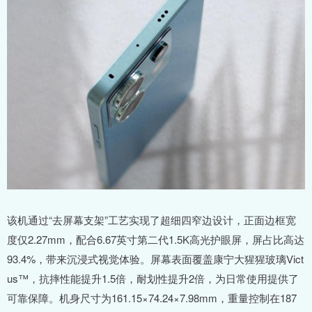
该机通过“去屏幕支架”工艺实现了超细四窄边设计，正面边框宽
度仅2.27mm，配合6.67英寸第二代1.5K高光护眼屏，屏占比高达
93.4%，带来沉浸式视觉体验。屏幕表面覆盖康宁大猩猩玻璃Vict
us™，抗摔性能提升1.5倍，耐划性提升2倍，为日常使用提供了
可靠保障。机身尺寸为161.15×74.24×7.98mm，重量控制在187